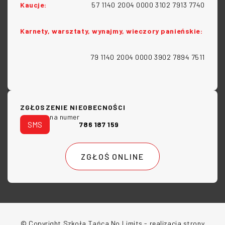
Kaucje:
57 1140 2004 0000 3102 7913 7740
Karnety, warsztaty, wynajmy, wieczory panieńskie:
79 1140 2004 0000 3902 7894 7511
ZGŁOSZENIE NIEOBECNOŚCI
na numer
SMS
786 187 159
ZGŁOŚ ONLINE
© Copyright Szkoła Tańca No Limits
- realizacja strony