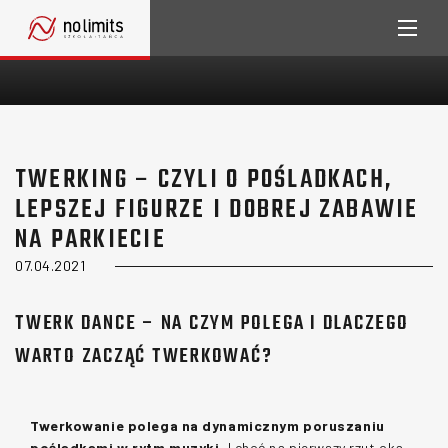
TWERKING – CZYLI O POŚLADKACH,
LEPSZEJ FIGURZE I DOBREJ ZABAWIE
NA PARKIECIE
07.04.2021
TWERK DANCE – NA CZYM POLEGA I DLACZEGO
WARTO ZACZĄĆ TWERKOWAĆ?
Twerkowanie polega na dynamicznym poruszaniu 
pośladkami w rytm muzyki.
 I choć na pierwszy rzut oka, 