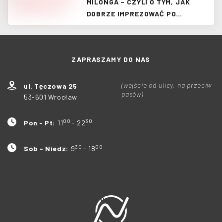
MILONGA – CZYLI O TYM, JAK
DOBRZE IMPREZOWAĆ PO
ARGENTYŃSKU
ZAPRASZAMY DO NAS
(wejście od ulicy, na przeciw
ul. Tęczowa 25
pasów)
53-601 Wrocław
00
30
Pon - Pt:
11
- 22
30
00
Sob - Niedz:
9
- 18